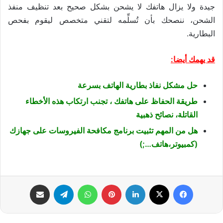
جيدة ولا يزال هاتفك لا يشحن بشكل صحيح بعد تنظيف منفذ
الشحن، ننصحك بأن تُسلِّمه لتقني متخصص ليقوم بفحص
البطارية.
قد يهمك أيضا:
حل مشكل نفاذ بطارية الهاتف بسرعة
طريقة الحفاظ على هاتفك ، تجنب ارتكاب هذه الأخطاء
القاتلة، نصائح ذهبية
هل من المهم تثبيت برنامج مكافحة الفيروسات على جهازك
(كمبيوتر،هاتف…;)
فيسبوك
‫X
لينكدإن
بينتيريست
واتساب
تيلقرام
مشاركة عبر البريد