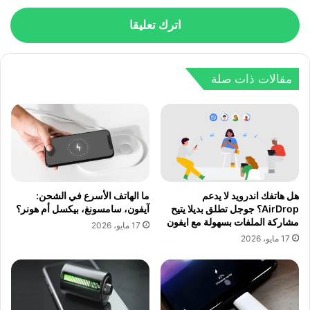
اترك تعليقا
مقالات ذات صلة
هل هاتفك اندرويد لا يدعم
ما الهاتف الأسرع في الشحن:
AirDrop؟ جوجل تطلق بديلا يتيح
آيفون، سامسونغ، بيكسل أم هونر؟
مشاركة الملفات بسهولة مع ايفون
17 مايو، 2026
17 مايو، 2026