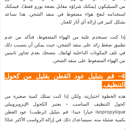
من السيليكون (يمكنك شراؤه مقابل بضعة يورو فقط)، فيمكنك
استخدامه لنفخ هواء مضغوط في منفذ الشحن. هذا يساعد
بشكل كبير في إزالة أي آثار للغبار.
إذا كنت تستخدم علبة من الهواء المضغوط، فتأكد من عدم
تطبيق ضغط زائد على منفذ الشحن، حيث يمكن أن يتسبب ذلك
في تلف المكونات الداخلية لهاتفك. ننصحك بعدم تجاوز ثانيتين
من الهواء المضغوط على منفذ الشحن.
4- قم بتبليل عود القطن بقليل من كحول
التنظيف.
هذه الخطوة اختيارية، ولكن إذا كنت تمتلك كمية صغيرة من
كحول التنظيف المناسب – يعتبر الكحول الإيزوبروبيلي
isopropylique خيارا جيدا- قم بتبليل (ترطيب) عود القطن
بكمية ضئيلة منه. سيساعدك ذلك في إزالة الرواسب الأكثر عنادًا
.