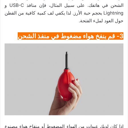
الشحن في هاتفك. على سبيل المثال، فإن منافذ USB-C و
Lightning بحجم حبة الأرز. لذا يكفي لف كمية كافية من القطن
حول العود لملء الفتحة.
3- قم بنفخ هواء مضغوط في منفذ الشحن
إذا كان لديك عبوات من الهواء المضغوط أو منفاخ هواء مصنوع