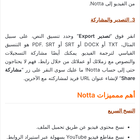
من الفيديو إلى Notta.
3. التصدير والمشاركة
انقر فوق “
تصدير Export
” وحدد تنسيق النص، على سبيل
المثال، TXT أو DOCX أو SRT أو PDF. SRT هو التنسيق
القياسي لترجمة الفيديو. يمكنك أيضًا مشاركة التسجيلات
والنصوص مع زملائك أو عملائك من خلال رابط، فهم لا يحتاجون
حتى إلى حساب Notta! ما عليك سوى النقر على زر “
مشاركة
Share
” لإنشاء عنوان URL فريد لمشاركته مع الآخرين.
أهم ممميزات Notta
النسخ السريع
نسخ محتوى فيديو عن طريق تحميل الملف.
نسخ مقاطع فيديو YouTube بسهولة عبر استيراد الروابط.