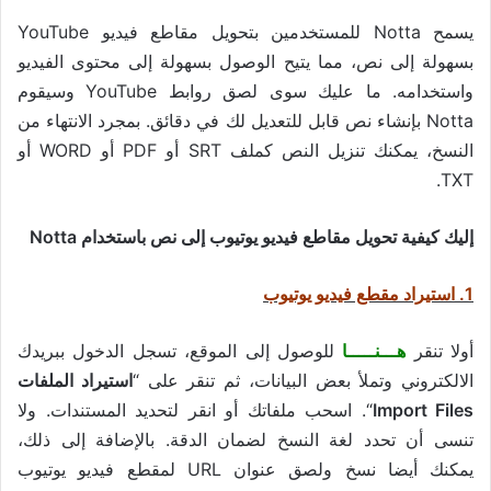
يسمح Notta للمستخدمين بتحويل مقاطع فيديو YouTube
بسهولة إلى نص، مما يتيح الوصول بسهولة إلى محتوى الفيديو
واستخدامه. ما عليك سوى لصق روابط YouTube وسيقوم
Notta بإنشاء نص قابل للتعديل لك في دقائق. بمجرد الانتهاء من
النسخ، يمكنك تنزيل النص كملف SRT أو PDF أو WORD أو
TXT.
إليك كيفية تحويل مقاطع فيديو يوتيوب إلى نص باستخدام Notta
1. استيراد مقطع فيديو يوتيوب
أولا تنقر
هـــنـــــا
للوصول إلى الموقع، تسجل الدخول ببريدك
الالكتروني وتملأ بعض البيانات، ثم تنقر على “
استيراد الملفات
Import Files
“. اسحب ملفاتك أو انقر لتحديد المستندات. ولا
تنسى أن تحدد لغة النسخ لضمان الدقة. بالإضافة إلى ذلك،
يمكنك أيضا نسخ ولصق عنوان URL لمقطع فيديو يوتيوب