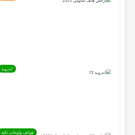
اندرويد
هواتف ولوحات ذكية