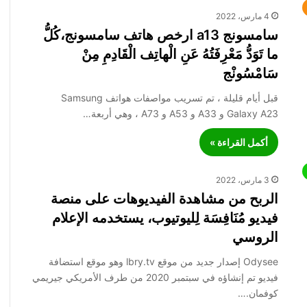
4 مارس، 2022
سامسونج a13 ارخص هاتف سامسونج،كُلُّ
ما تَوَدُّ مَعْرِفَتُهُ عَنِ الْهاتِف الْقَادِمِ مِنْ
سَامْسُونْج
قبل أيام قليلة ، تم تسريب مواصفات هواتف Samsung
Galaxy A23 و A33 و A53 ​​و A73 ، وهي أربعة…
أكمل القراءة »
3 مارس، 2022
الربح من مشاهدة الفيديوهات على منصة
فيديو مُنَافِسَة لِليوتيوب، يستخدمه الإعلام
الروسي
Odysee إصدار جديد من موقع lbry.tv وهو موقع استضافة
فيديو تم إنشاؤه في سبتمبر 2020 من طرف الأمريكي جيريمي
كوفمان.…