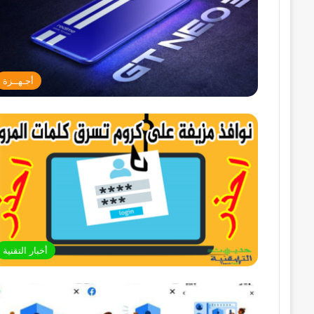
أجـهــزة
أخبار التقنية