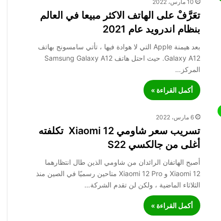
10 مارس، 2022
تعَرَّفْ على الهاتف الاكثر مبيعا في العالم
بنظام اندرويد عام 2021
بعد هيمنة Apple التي لا هوادة فيها ، تأتي سامسونج بهاتف
Galaxy A12. حيث احتل هاتف Samsung Galaxy A12
المركز…
أكمل القراءة »
6 مارس، 2022
تسريب سعر شاومي 12 Xiaomi تكلفته
أغلى من جالكسي S22
أصبح الهاتفان الرائدان من شاومي الذين طال انتظارهما
Xiaomi 12 و Xiaomi 12 Pro متاحين رسميًا في الصين منذ
الثلاثاء الماضية ، ولكن لن تقدم الشركة…
أكمل القراءة »