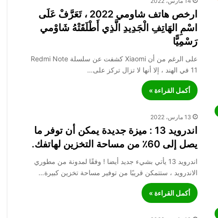
14 مارس، 2022
ارخص هاتف شاومي 2022 ، تَعَرَّفْ عَلَى
اسْمِ الهَاتِفِ الْجَدِيدِ الَّذِي أَطْلَقَتْهُ شَاوْمي
رَسْمِيًّا
على الرغم من أن Xiaomi كشفت عن سلسلة Redmi Note
11 في الهند ، إلا أنها لا تزال تركز على…
أكمل القراءة »
13 مارس، 2022
اندرويد 13 : ميزة جديدة يمكن أن توفر ما
يصل إلى 60٪ من مساحة التخزين لهاتفك.
اندرويد 13 يأتي بشيء جديد أيضا ! وفقًا لمدونة من مطوري
الاندرويد ، ستتمكن قريبًا من توفير مساحة تخزين كبيرة…
أكمل القراءة »