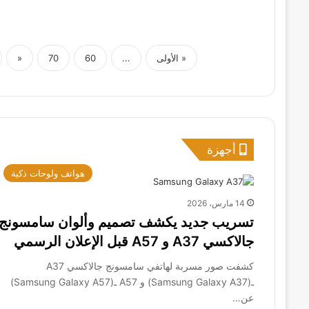
« الأولى
...
60
70
«
أجهزة
هواتف ولوحات ذكية
14 مارس، 2026
تسريب جديد يكشف تصميم وألوان سامسونج
جالاكسي A37 و A57 قبل الإعلان الرسمي
كشفت صور مسربة لهاتفي سامسونج جالاكسي A37
ـ(Samsung Galaxy A37) و A57 ـ(Samsung Galaxy A57)
عن…