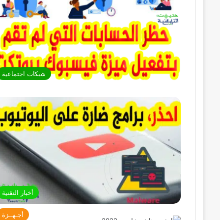
شبكات اجتماعية
أخبار التقنية
أجـهــزة