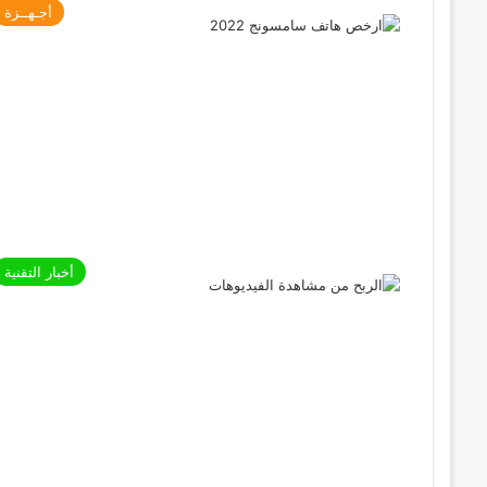
أجـهــزة
أخبار التقنية