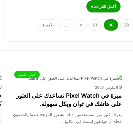
أكمل القراءة »
79
80
81
»
...
الأخيرة
أخبار التقنية
6 مارس، 2026
ميزة في Pixel Watch تساعدك على العثور
على هاتفك في ثوان وبكل سهولة.
ك
يعرف كثير من المستخدمين ذلك الشعور المزعج عندما يكتشفون
فجأة أن هواتفهم ليست في مكانها…
ا